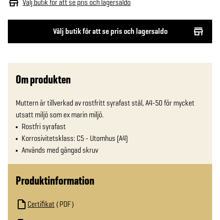
Välj butik för att se pris och lagersaldo
Välj butik för att se pris och lagersaldo
Om produkten
Muttern är tillverkad av rostfritt syrafast stål, A4-50 för mycket 
utsatt miljö som ex marin miljö.
Rostfri syrafast
Korrosivitetsklass: C5 - Utomhus (A4)
Används med gängad skruv
Produktinformation
Certifikat
PDF