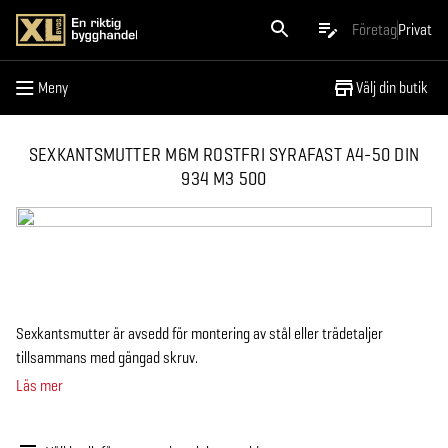
Meny
Företag
Privat
Meny
Välj din butik
SEXKANTSMUTTER M6M ROSTFRI SYRAFAST A4-50 DIN
934 M3 500
Sexkantsmutter är avsedd för montering av stål eller trädetaljer
tillsammans med gängad skruv.
Läs mer