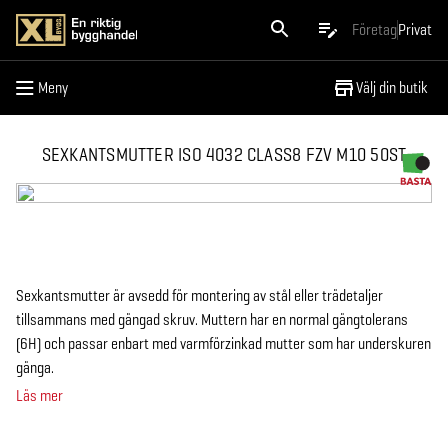
Meny
Företag
Privat
Meny
Välj din butik
SEXKANTSMUTTER ISO 4032 CLASS8 FZV M10 50ST
Sexkantsmutter är avsedd för montering av stål eller trädetaljer
tillsammans med gängad skruv. Muttern har en normal gängtolerans
(6H) och passar enbart med varmförzinkad mutter som har underskuren
gänga.
Läs mer