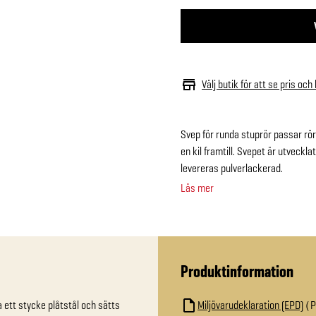
Välj butik för att se pris och
Svep för runda stuprör passar röre
en kil framtill. Svepet är utveckl
levereras pulverlackerad.
Läs mer
Produktinformation
 ett stycke plåtstål och sätts 
Miljövarudeklaration (EPD)