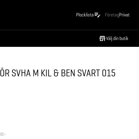
Plocklista
Företag
Privat
Välj din butik
R SVHA M KIL & BEN SVART 015
49:-