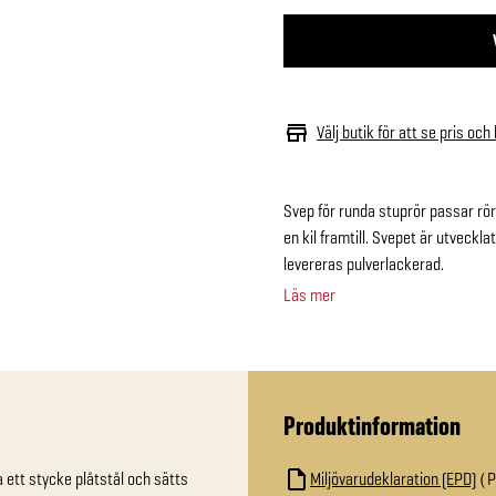
Välj butik för att se pris och
Svep för runda stuprör passar röre
en kil framtill. Svepet är utveckl
levereras pulverlackerad.
Läs mer
Produktinformation
 ett stycke plåtstål och sätts 
Miljövarudeklaration (EPD)