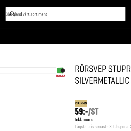
RÖRSVEP STUPRÖ
SILVERMETALLIC
RIKTPRIS
59:-
/
ST
Inkl. moms
Lägsta pris senaste 30 dagarna
: