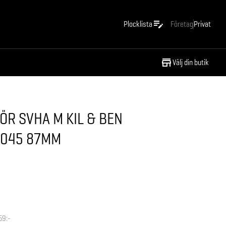
Plocklista
Företag
Privat
Välj din butik
R SVHA M KIL & BEN
 045 87MM
59:-