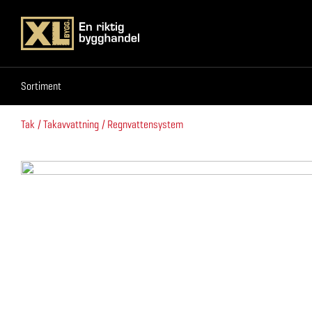
Sortiment
Sortiment
Tak
Takavvattning
Regnvattensystem