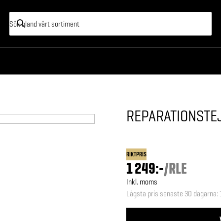
REPARATIONSTE
RIKTPRIS
1 249:-
/
RLE
Inkl. moms
Lägsta pris senaste 30 dagarna
: