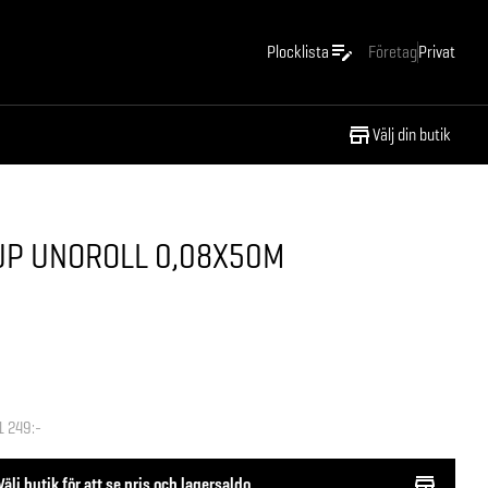
Plocklista
Företag
Privat
Välj din butik
JP UNOROLL 0,08X50M
1 249:-
Välj butik för att se pris och lagersaldo