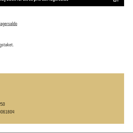
 lagersaldo
agstaket.
250
0061804