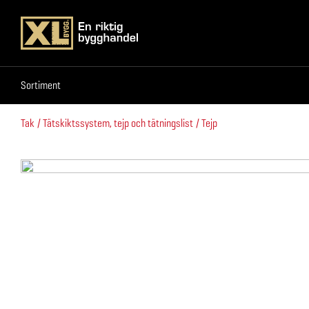
Sortiment
Sortiment
Tak
Tätskiktssystem, tejp och tätningslist
Tejp