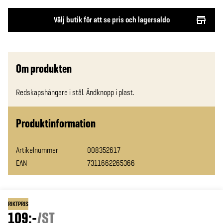
Välj butik för att se pris och lagersaldo
Om produkten
Redskapshängare i stål. Ändknopp i plast.
Produktinformation
Artikelnummer
008352617
EAN
7311662265366
RIKTPRIS
109:-
/
ST