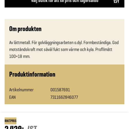
Välj butik för att se pris och lagersaldo
Om produkten
Av lättmetall. För golvläggningsarbeten o.dyl. Formbeständiga. God 
motståndskraft mot såväl fukt som värme och kyla. Profilmått 
100×18 mm.
Produktinformation
Artikelnummer
001587691
EAN
7311662846077
RIKTPRIS