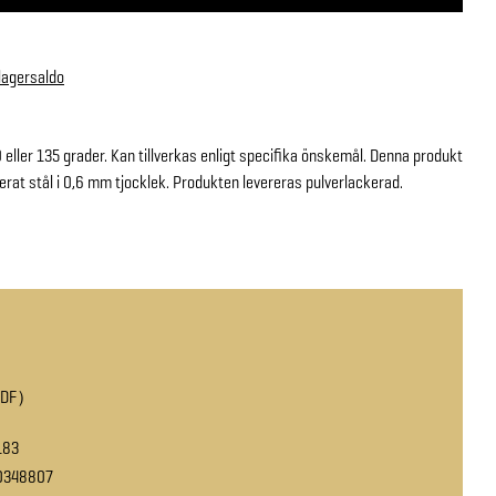
 lagersaldo
0 eller 135 grader. Kan tillverkas enligt specifika önskemål. Denna produkt
serat stål i 0,6 mm tjocklek. Produkten levereras pulverlackerad.
PDF
183
0348807