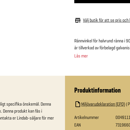
Välj butik för att se pris och
Rännvinkel för halvrund ränna i 9
är tillverkad av förbelagd galvani
Läs mer
Produktinformation
nligt specifika önskemål. Denna 
Miljövarudeklaration (EPD)
k. Denna produkt kan fås i 
Artikelnummer
004911
ntakta er Lindab-säljare för mer 
EAN
731966