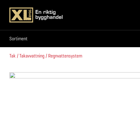
Sortiment
Sortiment
Tak
Takavvattning
Regnvattensystem