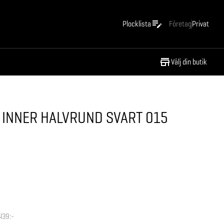
Plocklista
Företag
Privat
Välj din butik
 INNER HALVRUND SVART 015
439:-