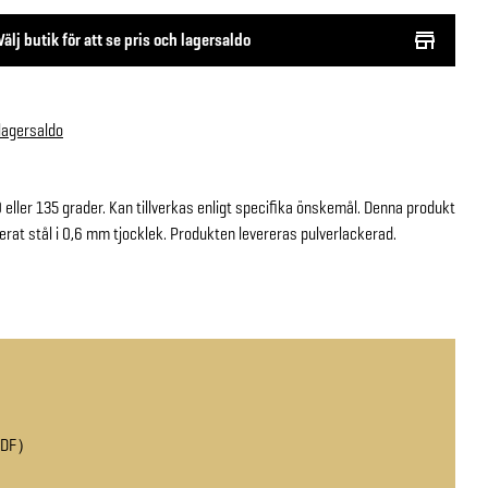
Välj butik för att se pris och lagersaldo
 lagersaldo
0 eller 135 grader. Kan tillverkas enligt specifika önskemål. Denna produkt
serat stål i 0,6 mm tjocklek. Produkten levereras pulverlackerad.
PDF