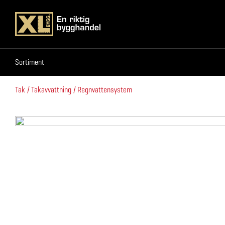
Sortiment
Sortiment
Tak
Takavvattning
Regnvattensystem