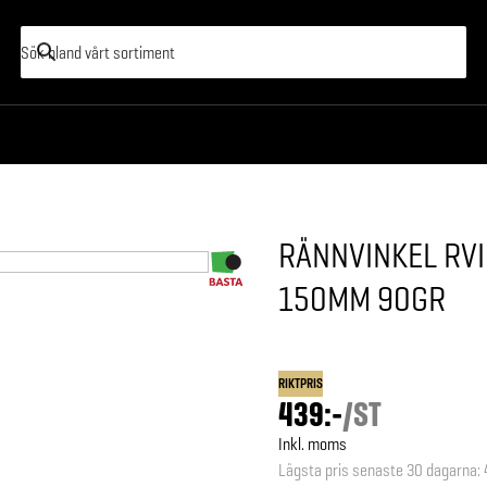
RÄNNVINKEL RVI
150MM 90GR
RIKTPRIS
439:-
/
ST
Inkl. moms
Lägsta pris senaste 30 dagarna
: