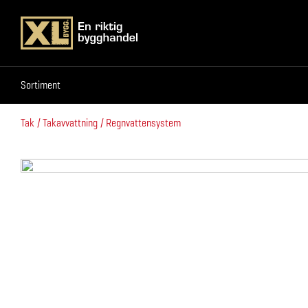
Sortiment
Sortiment
Tak
Takavvattning
Regnvattensystem