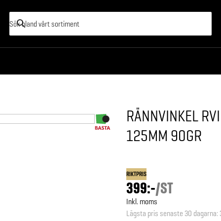
RÄNNVINKEL RV
125MM 90GR
RIKTPRIS
399:-
/
ST
Inkl. moms
Lägsta pris senaste 30 dagarna
: