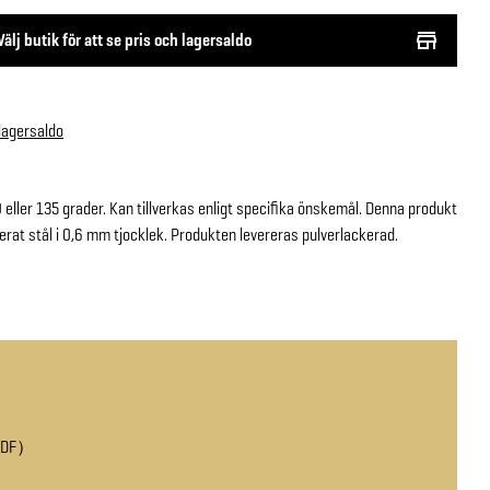
Välj butik för att se pris och lagersaldo
 lagersaldo
0 eller 135 grader. Kan tillverkas enligt specifika önskemål. Denna produkt
serat stål i 0,6 mm tjocklek. Produkten levereras pulverlackerad.
PDF