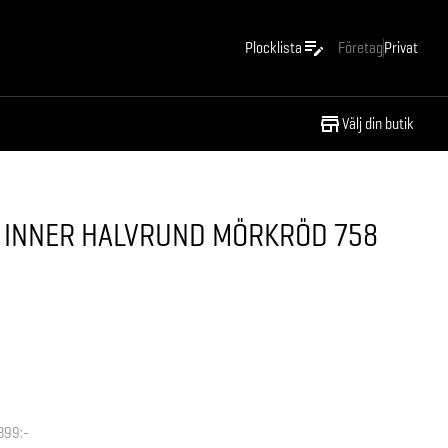
Plocklista
Företag
Privat
Välj din butik
I INNER HALVRUND MÖRKRÖD 758
399:-