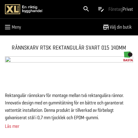
Meny
Företag
Privat
Meny
Välj din butik
RÄNNSKARV RTSK REKTANGULÄR SVART 015 140MM
Rektangulär rännskarv för montage mellan två rektangulära rännor.
Innovativ design med en gummitätning för en bättre och garanterat
vattentät installation. Denna produkt är tillverkad av förbelagt
galvaniserat stål i 0,7 mm tjocklek och EPDM-gummi.
Läs mer