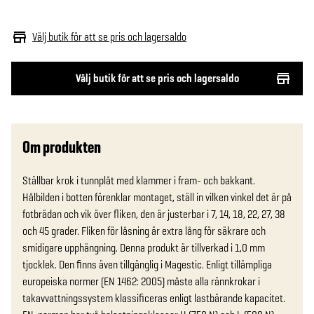
Välj butik för att se pris och lagersaldo
Välj butik för att se pris och lagersaldo
Om produkten
Ställbar krok i tunnplåt med klammer i fram- och bakkant. 
Hålbilden i botten förenklar montaget, ställ in vilken vinkel det är på 
fotbrädan och vik över fliken, den är justerbar i 7, 14, 18, 22, 27, 38 
och 45 grader. Fliken för låsning är extra lång för säkrare och 
smidigare upphängning. Denna produkt är tillverkad i 1,0 mm 
tjocklek. Den finns även tillgänglig i Magestic. Enligt tillämpliga 
europeiska normer (EN 1462: 2005) måste alla rännkrokar i 
takavvattningssystem klassificeras enligt lastbärande kapacitet. 