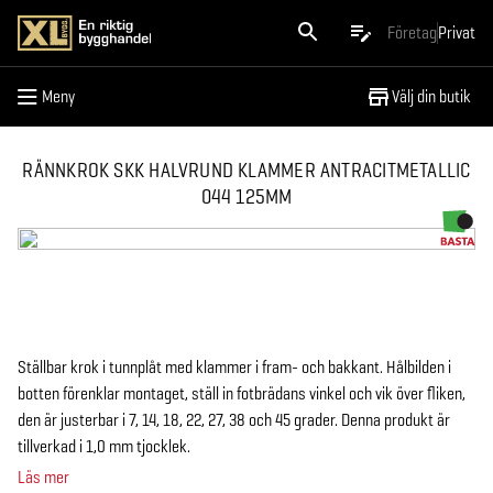
Meny
Företag
Privat
Meny
Välj din butik
RÄNNKROK SKK HALVRUND KLAMMER ANTRACITMETALLIC
044 125MM
Ställbar krok i tunnplåt med klammer i fram- och bakkant. Hålbilden i
botten förenklar montaget, ställ in fotbrädans vinkel och vik över fliken,
den är justerbar i 7, 14, 18, 22, 27, 38 och 45 grader. Denna produkt är
tillverkad i 1,0 mm tjocklek.
Läs mer