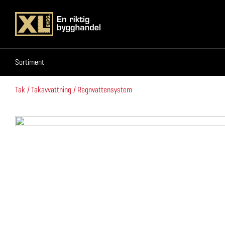
Sortiment
Sortiment
Tak
Takavvattning
Regnvattensystem