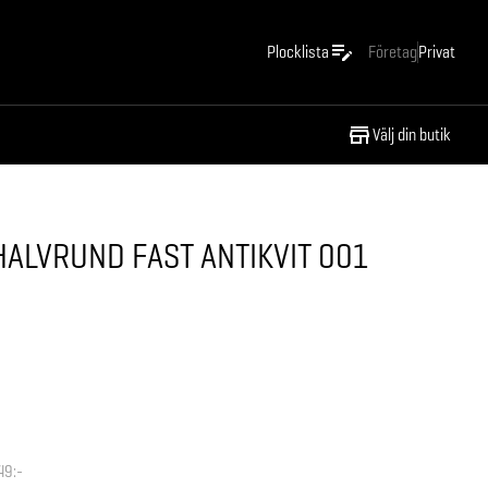
Plocklista
Företag
Privat
Välj din butik
ALVRUND FAST ANTIKVIT 001
49:-