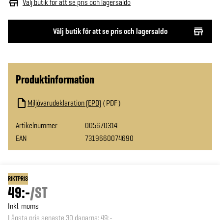
Välj butik för att se pris och lagersaldo
Välj butik för att se pris och lagersaldo
Produktinformation
Miljövarudeklaration (EPD)
PDF
Artikelnummer
005670314
EAN
7319660074690
RIKTPRIS
49:-
/
ST
Inkl. moms
Lägsta pris senaste 30 dagarna
:
49:-