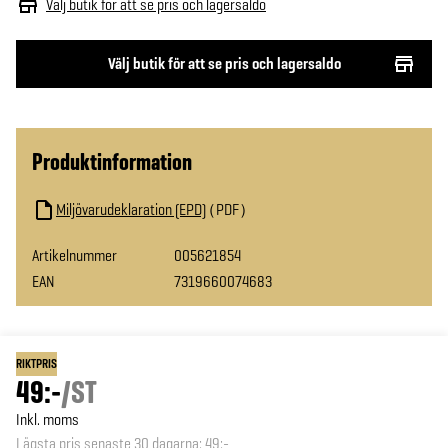
Välj butik för att se pris och lagersaldo
Välj butik för att se pris och lagersaldo
Produktinformation
Miljövarudeklaration (EPD)
PDF
Artikelnummer
005621854
EAN
7319660074683
RIKTPRIS
49:-
/
ST
Inkl. moms
Lägsta pris senaste 30 dagarna
:
49:-