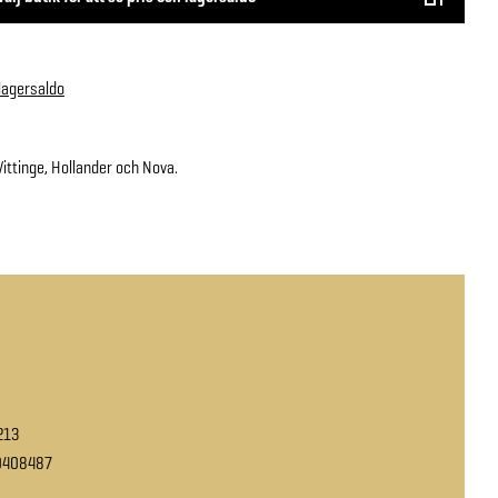
 lagersaldo
Vittinge, Hollander och Nova.
213
0408487