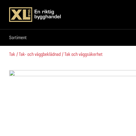
Sortiment
Sortiment
Tak
Tak- och väggbeklädnad
Tak och väggsäkerhet