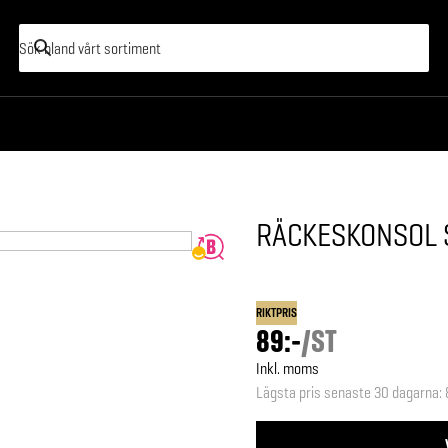
RÄCKESKONSOL 
RIKTPRIS
89:-
/
ST
Inkl. moms
Lägsta pris senaste 30 dagarna
: