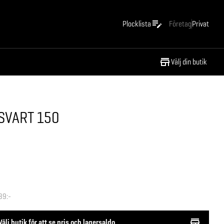
Plocklista
Företag
Privat
Välj din butik
SVART 150
89:-
Välj butik för att se pris och lagersaldo