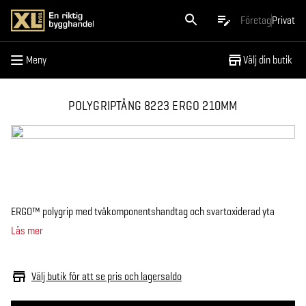
Meny
Företag
Privat
Meny
Välj din butik
POLYGRIPTÅNG 8223 ERGO 210MM
ERGO™ polygrip med tvåkomponentshandtag och svartoxiderad yta
Läs mer
Välj butik för att se pris och lagersaldo