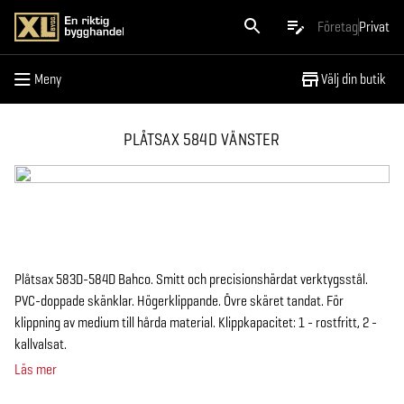
Meny
Företag
Privat
Meny
Välj din butik
PLÅTSAX 584D VÄNSTER
Plåtsax 583D-584D Bahco. Smitt och precisionshärdat verktygsstål.
PVC-doppade skänklar. Högerklippande. Övre skäret tandat. För
klippning av medium till hårda material. Klippkapacitet: 1 - rostfritt, 2 -
kallvalsat.
Läs mer