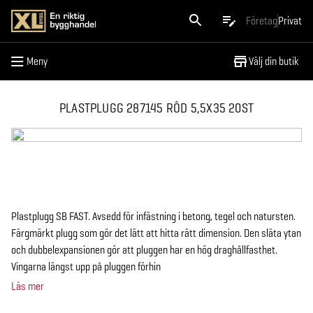
Meny
Företag
Privat
Meny
Välj din butik
PLASTPLUGG 287145 RÖD 5,5X35 20ST
Plastplugg SB FAST. Avsedd för infästning i betong, tegel och natursten.
Färgmärkt plugg som gör det lätt att hitta rätt dimension. Den släta ytan
och dubbelexpansionen gör att pluggen har en hög draghållfasthet.
Vingarna längst upp på pluggen förhin
Läs mer