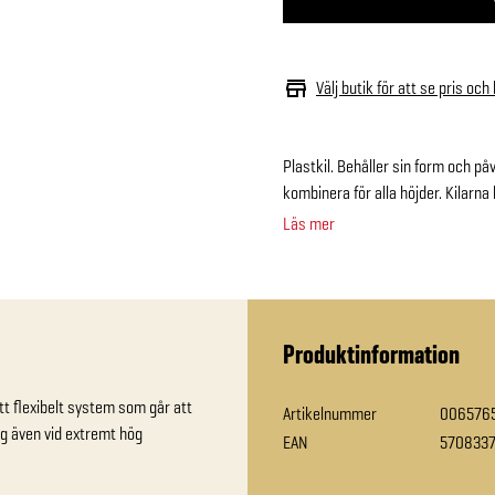
Välj butik för att se pris och
Plastkil. Behåller sin form och påv
kombinera för alla höjder. Kilarna
Läs mer
Produktinformation
Ett flexibelt system som går att 
Artikelnummer
006576
ng även vid extremt hög 
EAN
570833