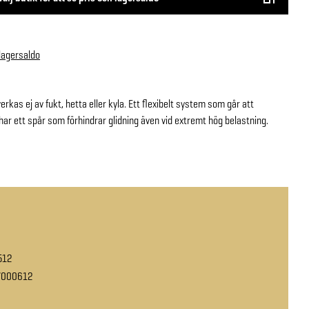
 lagersaldo
erkas ej av fukt, hetta eller kyla. Ett flexibelt system som går att
 har ett spår som förhindrar glidning även vid extremt hög belastning.
512
7000612