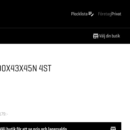
Plocklista
Företag
Privat
Välj din butik
00X43X45N 4ST
179:-
Välj butik för att se pris och lagersaldo