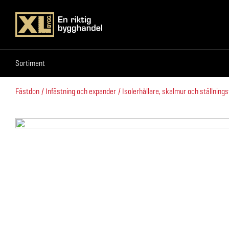
Sortiment
Sortiment
Fästdon
Infästning och expander
Isolerhållare, skalmur och ställning