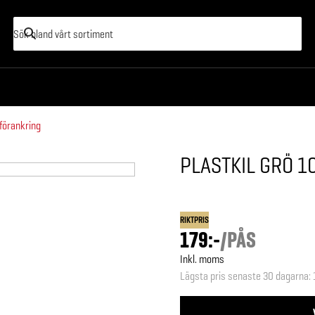
sförankring
PLASTKIL GRÖ 1
RIKTPRIS
179:-
/
PÅS
Inkl. moms
Lägsta pris senaste 30 dagarna
: