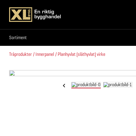
Sortiment
Sortiment
Träprodukter
Innerpanel
Planhyvlat (släthyvlat) virke