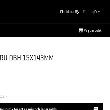
Plocklista
Företag
Privat
Välj din butik
RU OBH 15X143MM
118:-
Välj butik för att se pris och lagersaldo