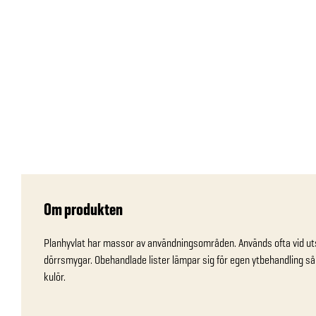
Om produkten
Planhyvlat har massor av användningsområden. Används ofta vid uts
dörrsmygar. Obehandlade lister lämpar sig för egen ytbehandling så so
kulör.