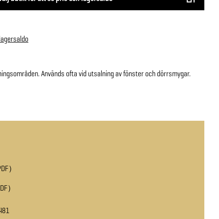
 lagersaldo
ingsområden. Används ofta vid utsalning av fönster och dörrsmygar.
PDF
PDF
481