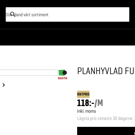
PLANHYVLAD FU
RIKTPRIS
118:-
/
M
Inkl. moms
Lägsta pris senaste 30 dagarna
: