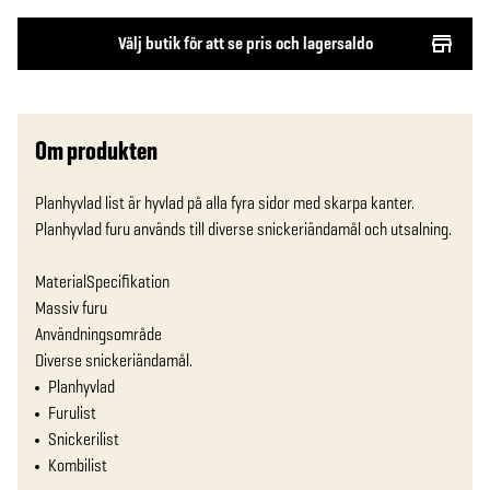
Välj butik för att se pris och lagersaldo
Om produkten
Planhyvlad list är hyvlad på alla fyra sidor med skarpa kanter. 
Planhyvlad furu används till diverse snickeriändamål och utsalning.

MaterialSpecifikation

Massiv furu

Användningsområde

Diverse snickeriändamål.
Planhyvlad
Furulist
Snickerilist
Kombilist