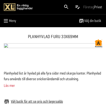
Meny
Företag
Privat
Meny
Välj din butik
PLANHYVLAD FURU 33X69MM
Planhyvlad list är hyvlad på alla fyra sidor med skarpa kanter. Planhyvlad
furu används till diverse snickeriändamål och utsalning.
Läs mer
Välj butik för att se pris och lagersaldo