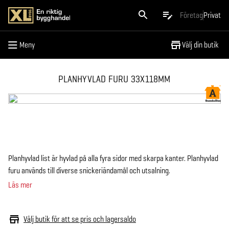
Meny
Företag
Privat
Meny
Välj din butik
PLANHYVLAD FURU 33X118MM
Planhyvlad list är hyvlad på alla fyra sidor med skarpa kanter. Planhyvlad
furu används till diverse snickeriändamål och utsalning.
Läs mer
Välj butik för att se pris och lagersaldo