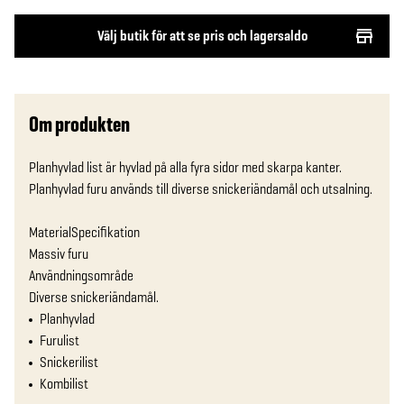
Välj butik för att se pris och lagersaldo
Om produkten
Planhyvlad list är hyvlad på alla fyra sidor med skarpa kanter. 
Planhyvlad furu används till diverse snickeriändamål och utsalning.

MaterialSpecifikation

Massiv furu

Användningsområde

Diverse snickeriändamål.
Planhyvlad
Furulist
Snickerilist
Kombilist