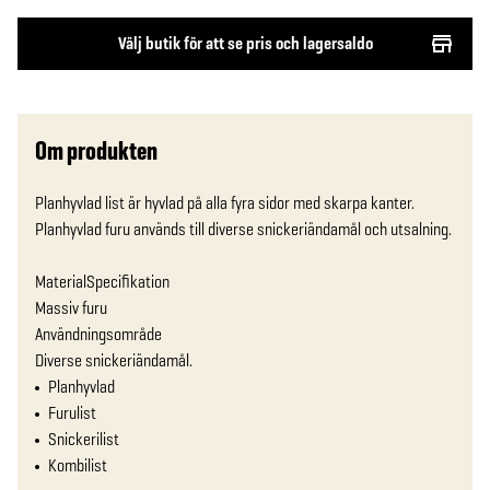
Välj butik för att se pris och lagersaldo
Om produkten
Planhyvlad list är hyvlad på alla fyra sidor med skarpa kanter. 
Planhyvlad furu används till diverse snickeriändamål och utsalning.

MaterialSpecifikation

Massiv furu

Användningsområde

Diverse snickeriändamål.
Planhyvlad
Furulist
Snickerilist
Kombilist