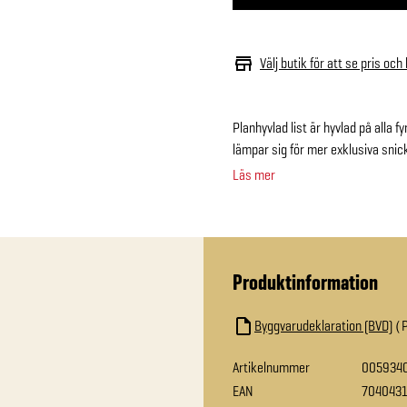
Välj butik för att se pris och
Planhyvlad list är hyvlad på alla
lämpar sig för mer exklusiva snick
Läs mer
Produktinformation
Byggvarudeklaration (BVD)
Artikelnummer
005934
EAN
704043