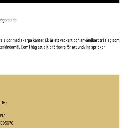
 lagersaldo
 fyra sidor med skarpa kanter. Ek är ett vackert och användbart träslag som
eriändamål. Kom i håg att alltid förborra för att undvika sprickor.
PDF
047
1895670