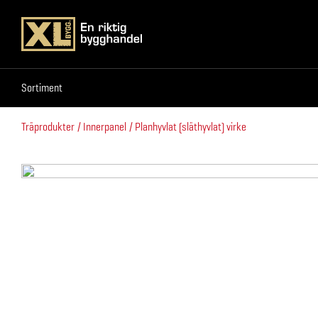
Sortiment
Sortiment
Träprodukter
Innerpanel
Planhyvlat (släthyvlat) virke