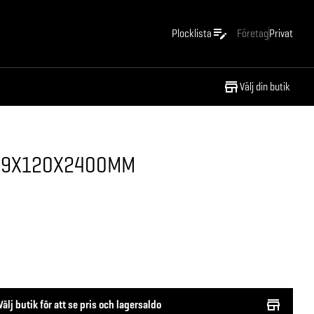
Plocklista
Företag
Privat
Välj din butik
K 9X120X2400MM
Välj butik för att se pris och lagersaldo