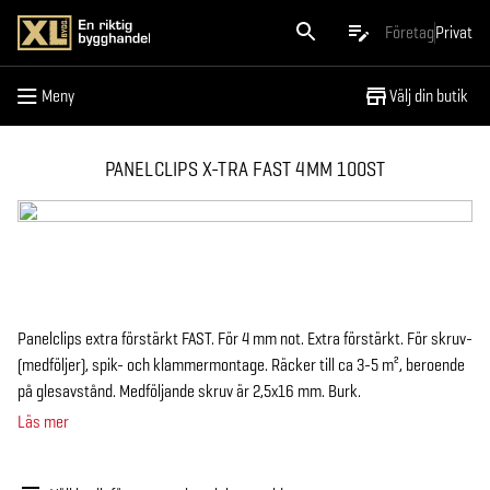
Meny
Företag
Privat
Meny
Välj din butik
PANELCLIPS X-TRA FAST 4MM 100ST
Panelclips extra förstärkt FAST. För 4 mm not. Extra förstärkt. För skruv-
(medföljer), spik- och klammermontage. Räcker till ca 3-5 m², beroende
på glesavstånd. Medföljande skruv är 2,5x16 mm. Burk.
Läs mer