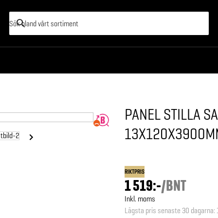
PANEL STILLA S
13X120X3900M
RIKTPRIS
1 519:-
/
BNT
Inkl. moms
Lägsta pris senaste 30 dagarna
: