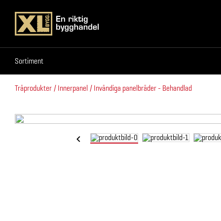
Sortiment
Sortiment
Träprodukter
Innerpanel
Invändiga panelbräder - Behandlad