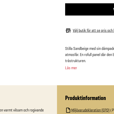
Välj butik för att se pris och
Stilla Sandbeige med sin dämpade
atmosfär. En rofull panel där de
trästrukturen.
Läs mer
Produktinformation
n varmt vilsam och rogivande 
Miljövarudeklaration (EPD)