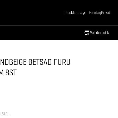
Plocklista
Företag
Privat
Välj din butik
ANDBEIGE BETSAD FURU
M 8ST
1 519:-