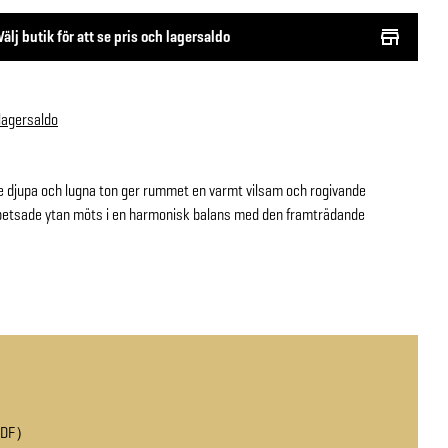
Välj butik för att se pris och lagersaldo
 lagersaldo
 djupa och lugna ton ger rummet en varmt vilsam och rogivande
n betsade ytan möts i en harmonisk balans med den framträdande
PDF