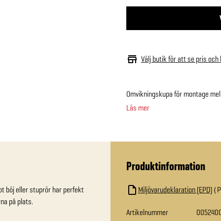
Välj butik för att se pris och
Omvikningskupa för montage mella
Läs mer
Produktinformation
 böj eller stuprör har perfekt 
Miljövarudeklaration (EPD)
na på plats.
Artikelnummer
005240