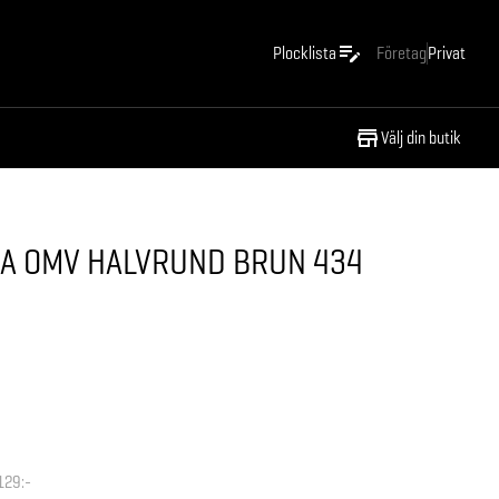
Plocklista
Företag
Privat
Välj din butik
A OMV HALVRUND BRUN 434
129:-