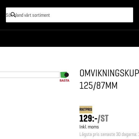
OMVIKNINGSKUP
125/87MM
RIKTPRIS
129:-
/
ST
Inkl. moms
Lägsta pris senaste 30 dagarna
: