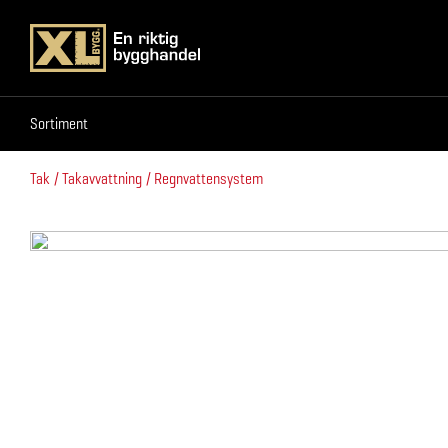
Sortiment
Sortiment
Tak
Takavvattning
Regnvattensystem