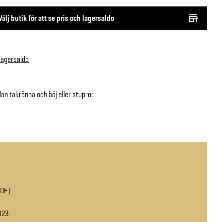
Välj butik för att se pris och lagersaldo
 lagersaldo
n takränna och böj eller stuprör.
PDF
023