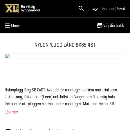
Meny
Företag
Privat
Meny
Välj din butik
NYLONPLUGG LÅNG 8X65 4ST
Nylonplugg lång SB FAST. Avsedd för montage i porösa material som
lättbetong, lättklinker (Leca) och hålsten. Vingar och 8-kantig hals
förhindrar att pluggen roterar under montaget. Material: Nylon. SB.
Läs mer