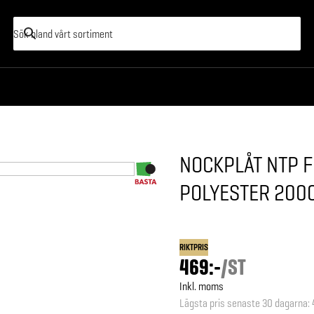
NOCKPLÅT NTP 
POLYESTER 20
RIKTPRIS
469:-
/
ST
Inkl. moms
Lägsta pris senaste 30 dagarna
: