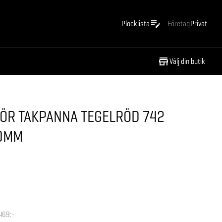
Plocklista
Företag
Privat
Välj din butik
FÖR TAKPANNA TEGELRÖD 742
00MM
469:-