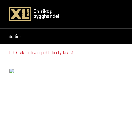
Sortiment
Sortiment
Tak
Tak- och väggbeklädnad
Takplåt