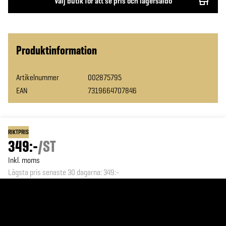
Välj butik för att se pris och lagersaldo
Produktinformation
Artikelnummer
002875795
EAN
7319664707846
RIKTPRIS
349:-
/
ST
Inkl. moms
Lägsta pris senaste 30 dagarna
:
349:-