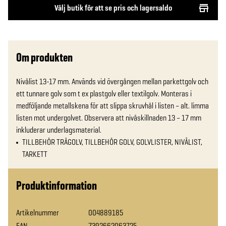
Välj butik för att se pris och lagersaldo
Om produkten
Nivålist 13-17 mm. Används vid övergången mellan parkettgolv och 
ett tunnare golv som t ex plastgolv eller textilgolv. Monteras i 
medföljande metallskena för att slippa skruvhål i listen – alt. limma 
listen mot undergolvet. Observera att nivåskillnaden 13 – 17 mm 
inkluderar underlagsmaterial.
TILLBEHÖR TRÄGOLV, TILLBEHÖR GOLV, GOLVLISTER, NIVÅLIST,
TARKETT
Produktinformation
Artikelnummer
004889185
EAN
7392662063725