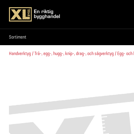
Sortiment
Sortiment
Handverktyg
Trä-, egg-, hugg-, knip-, drag-, och sågverktyg
Egg- och