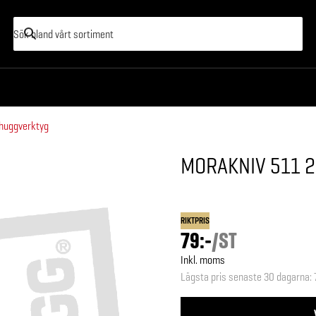
 huggverktyg
MORAKNIV 511 2
RIKTPRIS
79:-
/
ST
Inkl. moms
Lägsta pris senaste 30 dagarna
: