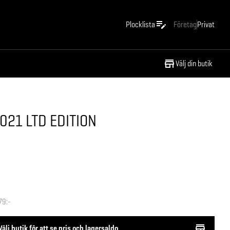
Plocklista
Företag
Privat
Välj din butik
021 LTD EDITION
79:-
Välj butik för att se pris och lagersaldo