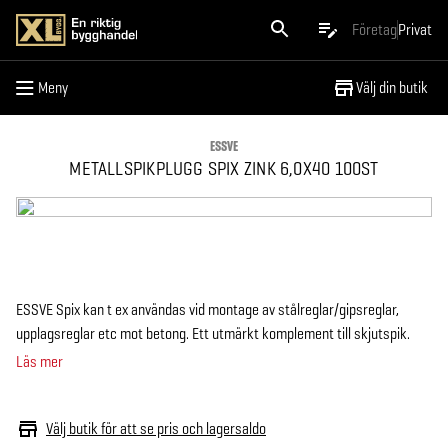
Meny
Företag
Privat
Meny
Välj din butik
ESSVE
METALLSPIKPLUGG SPIX ZINK 6,0X40 100ST
ESSVE Spix kan t ex användas vid montage av stålreglar/gipsreglar,
upplagsreglar etc mot betong. Ett utmärkt komplement till skjutspik.
Läs mer
Välj butik för att se pris och lagersaldo