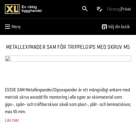
Meny
Företag
Privat
Meny
Välj din butik
METALLEXPANDER SAM FÖR TRIPPELGIPS MED SKRUV M5
ESSVE SAM Metallexpander/Gipsexpander är ett mångsidigt ankare med
metrisk skruv avsedd för montering i alla typer av skivmaterial som:
gips-, spån- och träfiberskivor såväl som plast-, plåt- och laminatskivor,
max 45 mm.
Läs mer