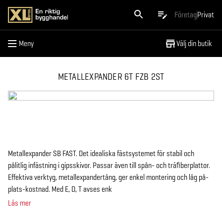
Meny
Företag
Privat
Meny
Välj din butik
METALLEXPANDER 6T FZB 2ST
Metallexpander SB FAST. Det idealiska fästsystemet för stabil och
pålitlig infästning i gipsskivor. Passar även till spån- och träfiberplattor.
Effektiva verktyg, metallexpandertång, ger enkel montering och låg på-
plats-kostnad. Med E, D, T avses enk
Läs mer