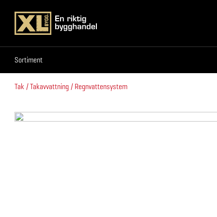
Sortiment
Sortiment
Tak
Takavvattning
Regnvattensystem