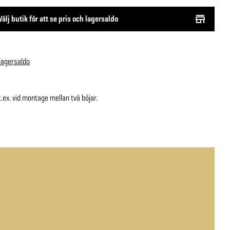
Välj butik för att se pris och lagersaldo
 lagersaldo
.ex. vid montage mellan två böjar.