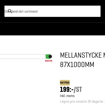
MELLANSTYCKE 
87X1000MM
RIKTPRIS
199:-
/
ST
Inkl. moms
Lägsta pris senaste 30 dagarna
: