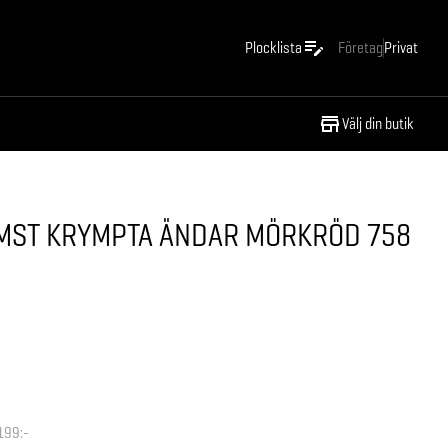
Plocklista
Företag
Privat
Välj din butik
MST KRYMPTA ÄNDAR MÖRKRÖD 758
199:-