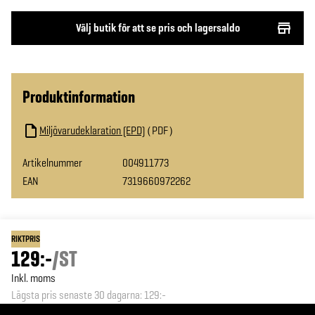
Välj butik för att se pris och lagersaldo
Produktinformation
Miljövarudeklaration (EPD)
PDF
Artikelnummer
004911773
EAN
7319660972262
RIKTPRIS
129:-
/
ST
Inkl. moms
Lägsta pris senaste 30 dagarna
:
129:-