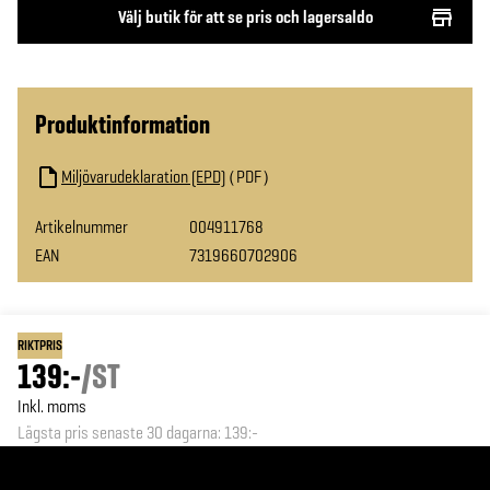
Välj butik för att se pris och lagersaldo
Produktinformation
Miljövarudeklaration (EPD)
PDF
Artikelnummer
004911768
EAN
7319660702906
RIKTPRIS
139:-
/
ST
Inkl. moms
Lägsta pris senaste 30 dagarna
:
139:-