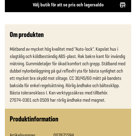
Välj butik för att se pris och lagersaldo
Om produkten
Mätband av mycket hög kvalitet med "Auto-lock". Kapslat hus i 
slagtålig och köldbeständig ABS-plast. Rak bakre kant för invändig 
mätning. Gummidetaljer för ökad komfort och grepp. Stålband med 
dubbel nylonbeläggning på gul reflexfri yta för bästa synlighet och 
ett mycket bra skydd mot slitage. CC 30/45/60 mått på bandets 
baksida för enkel regelsättning. Rörlig ändhake och bältesklipp. 
Bästa toleransklass I. Kan verktygssäkras med tillbehör.

27074-0301 och 0509 har rörlig ändhake med magnet.
Produktinformation
Artikelnummer
007671594