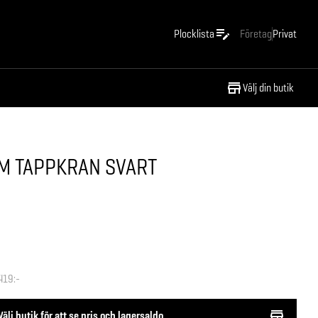
Plocklista
Företag
Privat
Välj din butik
 M TAPPKRAN SVART
419:-
Välj butik för att se pris och lagersaldo