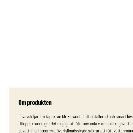
Om produkten
Lövavskiljare m tappkran Mr Flowout. Lättinstallerad och smart lövav
Utloppskranen gör det möjligt att återanvända värdefullt regnvatten
bevattning. Integrerat överfyllnadsskydd säkrar att rätt vattenmäng