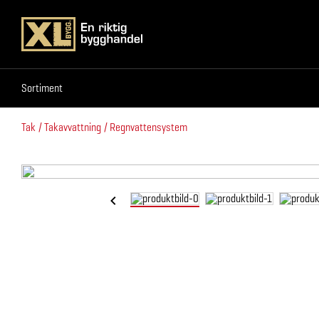
Sortiment
Sortiment
Tak
Takavvattning
Regnvattensystem