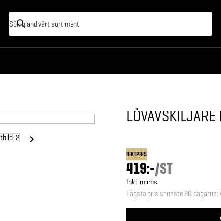
LÖVAVSKILJARE
RIKTPRIS
419:-
/
ST
Inkl. moms
Lägsta pris senaste 30 dagarna
: