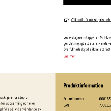
Välj butik för att se pris och
Lövavskiljare m tappkran Mr Flowo
gör det möjligt att återanvända vä
överfyllnadsskydd säkrar att rät
Läs mer
Produktinformation
skiljare för stuprör. 
Artikelnummer
008165
 för uppsamling och eller 
EAN
735011
d fylls på. Vid användande av 