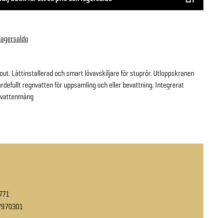
 lagersaldo
ut. Lättinstallerad och smart lövavskiljare för stuprör. Utloppskranen
rdefullt regnvatten för uppsamling och eller bevattning. Integrerat
t vattenmäng
771
7970301