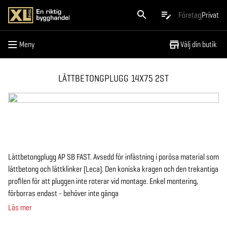
Meny
Företag
Privat
Meny
Välj din butik
LÄTTBETONGPLUGG 14X75 2ST
Lättbetongplugg AP SB FAST. Avsedd för infästning i porösa material som
lättbetong och lättklinker (Leca). Den koniska kragen och den trekantiga
profilen för att pluggen inte roterar vid montage. Enkel montering,
förborras endast - behöver inte gänga
Läs mer