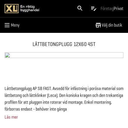
Meny
Företag
Privat
Meny
Välj din butik
LÄTTBETONGPLUGG 12X60 4ST
Lättbetongplugg AP SB FAST. Avsedd för infästning i porösa material som
lättbetong och lättklinker (Leca). Den koniska kragen och den trekantiga
profilen för att pluggen inte roterar vid montage. Enkel montering,
förborras endast - behöver inte gänga
Läs mer