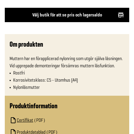
Välj butik för att se pris och lagersaldo
Om produkten
Muttern har en förapplicerad nylonring som utgör själva låsningen. 
Vid upprepade demonteringar försämras muttern låsfunktion.
Rostfri
Korrosivitetsklass: C5 - Utomhus (A4)
Nylonlåsmutter
Produktinformation
Certifikat
PDF
Produktdatablad
PDF