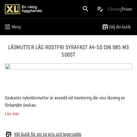
Meny
Företag
Privat
Meny
Välj din butik
LÅSMUTTER LÅG ROSTFRI SYRAFAST A4-50 DIN 985 M3
500ST
Sexkants nylonlåsmutter är avsedd vid montering där viss låsning av
förbandet önskas.
Läs mer
Välj butik för att se pris och lagersaldo