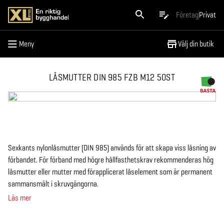
Meny
Företag
Privat
Meny
Välj din butik
LÅSMUTTER DIN 985 FZB M12 50ST
Sexkants nylonlåsmutter (DIN 985) används för att skapa viss låsning av
förbandet. För förband med högre hållfasthetskrav rekommenderas hög
låsmutter eller mutter med förapplicerat låselement som är permanent
sammansmält i skruvgängorna.
Läs mer