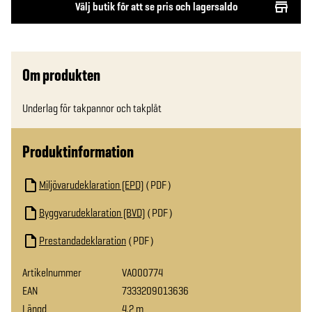
Välj butik för att se pris och lagersaldo
Om produkten
Underlag för takpannor och takplåt
Produktinformation
Miljövarudeklaration (EPD)
PDF
Byggvarudeklaration (BVD)
PDF
Prestandadeklaration
PDF
Artikelnummer
VA000774
EAN
7333209013636
Längd
4.2 m