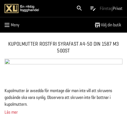
Meny
Företag
Privat
Meny
Välj din butik
KUPOLMUTTER ROSTFRI SYRAFAST A4-50 DIN 1587 M3
500ST
Kupolmutter är avsedda för montage där man inte vill att skruvens
godsände ska vara synlig. Observera att skruven inte får bottnar i
kupolmuttern.
Läs mer