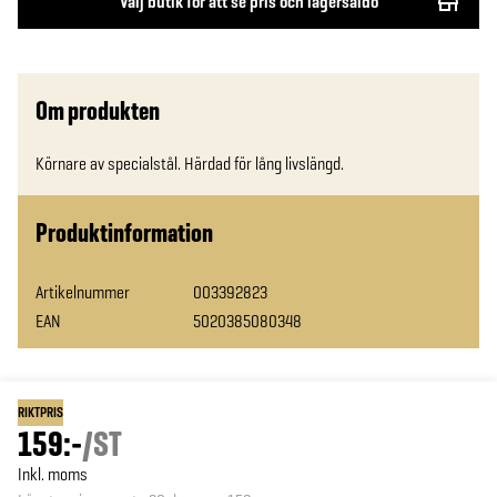
Välj butik för att se pris och lagersaldo
Om produkten
Körnare av specialstål. Härdad för lång livslängd.
Produktinformation
Artikelnummer
003392823
EAN
5020385080348
RIKTPRIS
159:-
/
ST
Inkl. moms