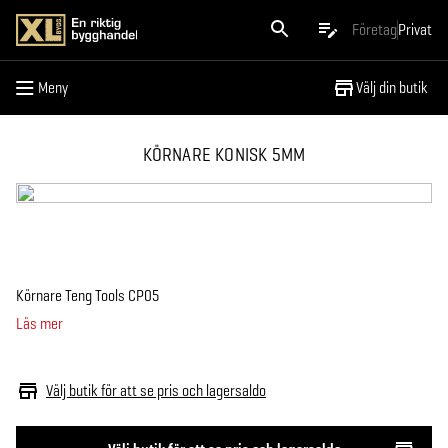
Meny
Företag
Privat
Meny
Välj din butik
KÖRNARE KONISK 5MM
Körnare Teng Tools CP05
Läs mer
Välj butik för att se pris och lagersaldo