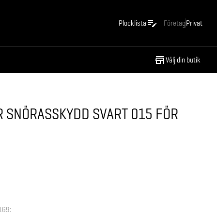
Plocklista
Företag
Privat
Välj din butik
R SNÖRASSKYDD SVART 015 FÖR
169:-