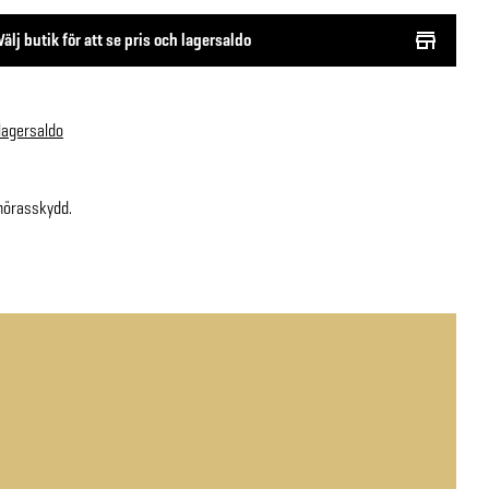
Välj butik för att se pris och lagersaldo
 lagersaldo
snörasskydd.