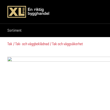
Sortiment
Sortiment
Tak
Tak- och väggbeklädnad
Tak och väggsäkerhet