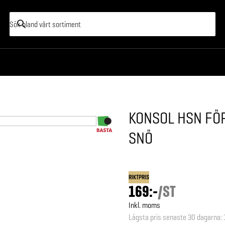
KONSOL HSN FÖ
SNÖ
RIKTPRIS
169:-
/
ST
Inkl. moms
Lägsta pris senaste 30 dagarna
: