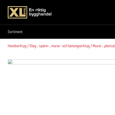
Sortiment
Sortiment
Handverktyg
Slag-, spänn-, murar- och betongverktyg
Murar-, platts