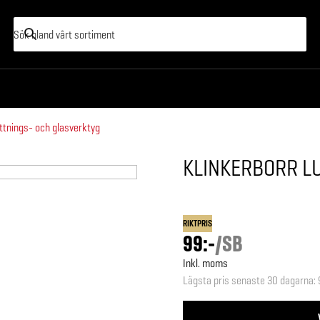
ättnings- och glasverktyg
KLINKERBORR L
RIKTPRIS
99:-
/
SB
Inkl. moms
Lägsta pris senaste 30 dagarna
: