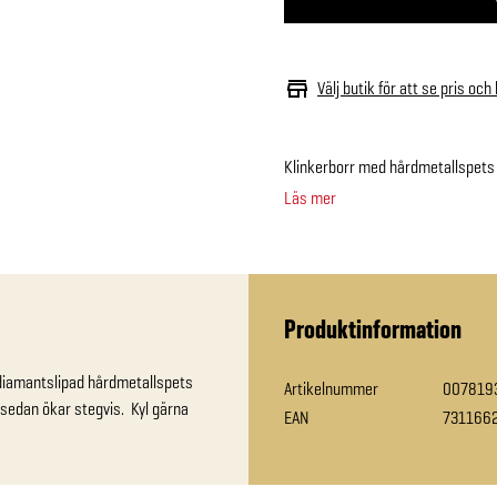
Välj butik för att se pris och
Klinkerborr med hårdmetallspets
Läs mer
Produktinformation
 diamantslipad hårdmetallspets 
Artikelnummer
007819
edan ökar stegvis.  Kyl gärna 
EAN
731166