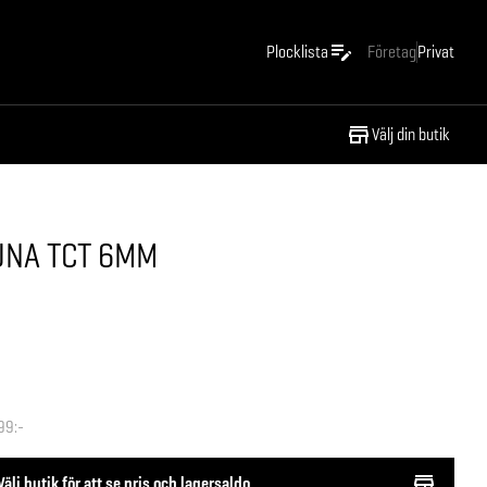
Plocklista
Företag
Privat
Välj din butik
UNA TCT 6MM
99:-
Välj butik för att se pris och lagersaldo