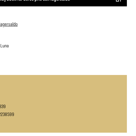
 lagersaldo
 Luna
339
2238599